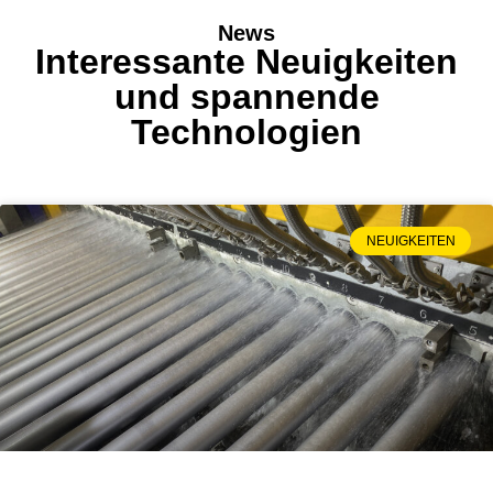
High Performance
News
Industrietechnik
Interessante Neuigkeiten
und spannende
Fortschritt und Technologie bei HPI
Technologien
NEUIGKEITEN