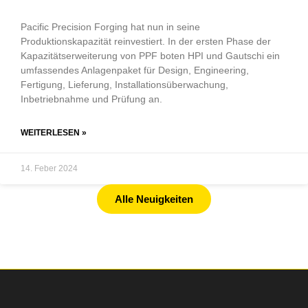
Pacific Precision Forging hat nun in seine
Produktionskapazität reinvestiert. In der ersten Phase der
Kapazitätserweiterung von PPF boten HPI und Gautschi ein
umfassendes Anlagenpaket für Design, Engineering,
Fertigung, Lieferung, Installationsüberwachung,
Inbetriebnahme und Prüfung an.
WEITERLESEN »
14. Feber 2024
Alle Neuigkeiten