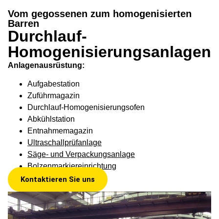
Durchlauf-
Vom gegossenen zum homogenisierten
Homogenisierungsanlagen
Barren
Durchlauf-
Vom gegossenem zum homogenisierten
Homogenisierungsanlagen
Barren
Anlagenausrüstung:
Aufgabestation
Zuführmagazin
Durchlauf-Homogenisierungsofen
Abkühlstation
Entnahmemagazin
Ultraschallprüfanlage
Säge- und Verpackungsanlage
Bolzenmarkiereinrichtung
Kontaktieren Sie uns