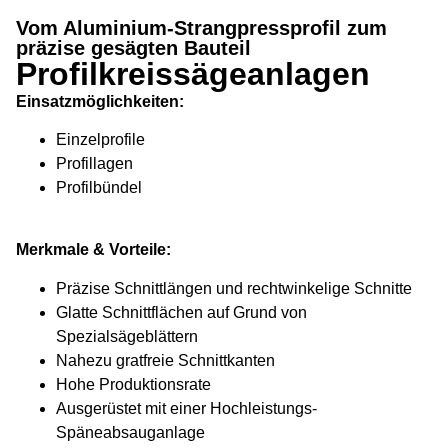
Profilkreissägeanlage
Vom Aluminium-Strangpressprofil zum
präzise gesägten Bauteil
Vom Aluminium-Strangpressprofil zum
Profilkreissägeanlagen
präzise gesägten Bauteil
Einsatzmöglichkeiten:
Einzelprofile
Profillagen
Profilbündel
Merkmale & Vorteile:
Präzise Schnittlängen und rechtwinkelige Schnitte
Glatte Schnittflächen auf Grund von
Spezialsägeblättern
Nahezu gratfreie Schnittkanten
Hohe Produktionsrate
Ausgerüstet mit einer Hochleistungs-
Späneabsauganlage