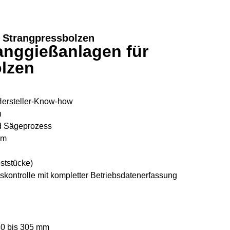
 Strangpressbolzen
ranggießanlagen für
lzen
Hersteller-Know-how
h
nd Sägeprozess
em
eststücke)
kontrolle mit kompletter Betriebsdatenerfassung
0 bis 305 mm