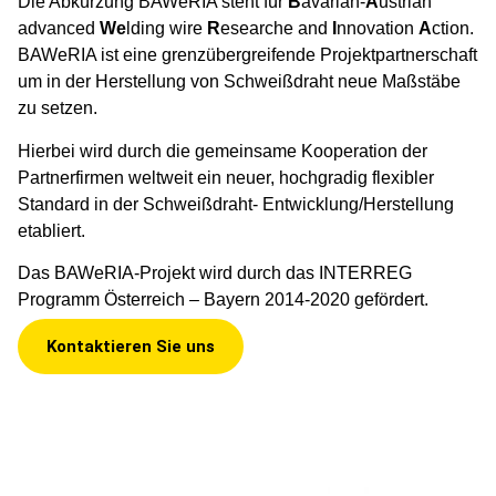
Die Abkürzung BAWeRIA steht für
B
avarian-
A
ustrian
advanced
We
lding wire
R
esearche and
I
nnovation
A
ction.
BAWeRIA ist eine grenzübergreifende Projektpartnerschaft
um in der Herstellung von Schweißdraht neue Maßstäbe
zu setzen.
Hierbei wird durch die gemeinsame Kooperation der
Partnerfirmen weltweit ein neuer, hochgradig flexibler
Standard in der Schweißdraht- Entwicklung/Herstellung
etabliert.
Das BAWeRIA-Projekt wird durch das INTERREG
Programm Österreich – Bayern 2014-2020
gefördert.
Kontaktieren Sie uns